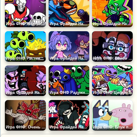
Игра ФНФ Андертейл: Папирус
Игра Фрайдей Найт Фанкин: Уитти
Игра Фрайдей Найт Фанкин против Неона
Игра ФНФ Растения против Зомби: Тристрел
Игра Фрайдей Найт Фанкин: Гача Лайф
Игра ФНФ: Бейби ФНАФ
Игра Фрайдей Найт Фанкин: Развод
Игра ФНФ Радужные Друзья Роблокс: Жёлтый, Розовый и Красный
Игра ФНФ Цифровой Цирк: Оцифровка, Поют Все
Игра ФНФ: Очень Странные Дела
Игра Фрайдей Найт Фанкин: Энни
Игра ФНФ: Блуи против Свинки Пеппы