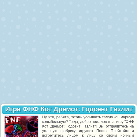
Игра ФНФ Кот Дремот: Годсент Газлит
Ну, что, ребята, готовы услышать самую кошмарную
колыбельную? Тогда, добро пожаловать в игру "ФНФ
Кот Дремот: Годсент Газлит"! Вы отправитесь на
ужасную фабрику игрушек Поппи Плейтайм и
встретитесь лицом к лицу со своим ночным