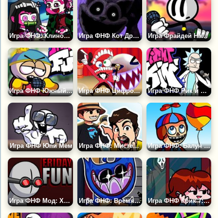
Игра ФНФ: Клинок Рассекающий Демонов
Игра ФНФ Кот Дремот: Кровавые Сны
Игра Фрайдей Найт Фанкин: Генри Стикмен
Игра ФНФ Южный Парк: Картман
Игра ФНФ Цифровой Цирк: Оцифровка
Игра ФНФ Рик и Морти: Рик Санчез
Игра ФНФ Юпи Мем
Игра ФНФ: Мистер Бист
Игра ФНФ: Балун Бой из ФНАФ
Игра ФНФ Мод: Хэнк (Маднесс Комбат)
Игра ФНФ: Время Рэпа с Хаги Ваги
Игра ФНФ Крик 7: Гёрлфренд не Сидни