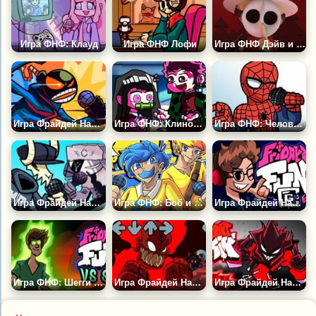
Игра ФНФ: Клауд
Игра ФНФ Лофи
Игра ФНФ Дэйв и Бамби: Мёртвый Лес 3Д
Игра Фрайдей Найт Фанкин: Уитти
Игра ФНФ: Клинок Рассекающий Демонов
Игра ФНФ: Человек Паук
Игра Фрайдей Найт Фанкин: Таби Против Рува
Игра ФНФ: Боб и Босип
Игра Фрайдей Найт Фанкин: CG5
Игра ФНФ: Шегги 2.5
Игра Фрайдей Найт Фанкин: Трикки 2
Игра Фрайдей Найт Фанкин: Аготи