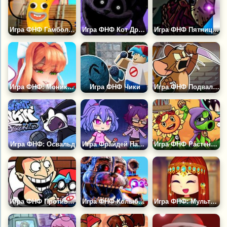
Игра ФНФ Гамбол: Банана Фанкин
Игра ФНФ Кот Дремот: Кровавые Сны
Игра ФНФ Пятница 13: Джейсон Вурхиз
Игра ФНФ: Моника Hd
Игра ФНФ Чики
Игра ФНФ Подвальное Шоу: Том и Джерри Крипипаста
Игра ФНФ: Освальд
Игра Фрайдей Найт Фанкин: Гача Лайф
Игра ФНФ Растения Против Зомби 2
Игра ФНФ Против Скибиди Туалета
Игра ФНФ Колыбельная Гипно: ФНАФ Микс
Игра ФНФ: Мультивселенная Мода Гёрлфренд