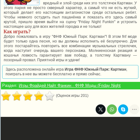
вредный и злой среди них это толстячок Картман. У
этого парня не просто скверный характер, а самый что ни есть жуткий,
который делает его настоящим антагонистом среди остальных ребят.
Чтобы немного остудить пыл пацанёнка и показать кто здесь самый
крутой, пришло время выйти на сцену "Friday Night Funkin" и устроить
настоящее шоу для всех жителей городка и не только!
Как играть?
Добро пожаловать в игру "ФНФ Южный Парк: Картман"! В этом fnf моде
будет только одна песня, но вы должны исполнить её безупречно. Для
этого постарайтесь повторить все комбинации музыкальных стрелочек,
когда наступит очередь вашего персонажа. Молниеносная реакция и
кошачья ловкость гарантирует вам победу, а толстяку Картману —
позорный провал. Приятной игры и удачи!
Здесь расположена онлайн игра
Игра ФНФ Южный Парк: Картман
,
поиграть в нее вы можете бесплатно и прямо сейчас.
Раздел:
Игры Фрайдей Найт Фанкин · ФНФ Моды (Friday Night
(Оценок игры 201)