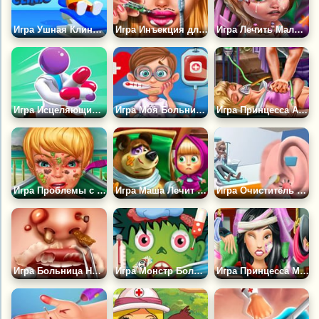
Игра Ушная Клиника
Игра Инъекция для Губ Динь-Динь
Игра Лечить Малышку Голди
Игра Исцеляющий Порыв
Игра Моя Больница Мечты
Игра Принцесса Аврора в Реанимации
Игра Проблемы с Лицом Динь-Динь
Игра Маша Лечит Медведя
Игра Очиститель Ушей
Игра Больница Носа
Игра Монстр Больница
Игра Принцесса Мулан в Больнице