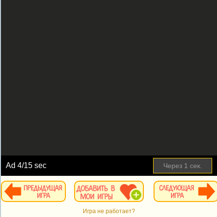
Ad
4
/15 sec
Через
1
сек.
Игра не работает?