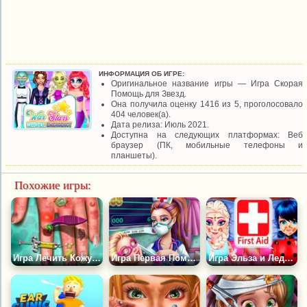
ИНФОРМАЦИЯ ОБ ИГРЕ:
Оригинальное название игры — Игра Скорая
Помощь для Звезд.
Она получила оценку 1416 из 5, проголосовало
404 человек(а).
Дата релиза: Июль 2021.
Доступна на следующих платформах: Веб
браузер (ПК, мобильные телефоны и
планшеты).
Похожие игры:
Игра Лечить Кожу на Руках
Игра Первая Помощь Супер Барби
Игра Эльза и Леди Баг в Больнице