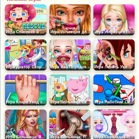
Игра Спасение в Зоопарке
Игра Инъекция для Губ Динь-Динь
Игра Инфекция Горла Авы
Игра Доктор Скорой Помощи 911
Игра Ава Порядок во Рту
Игра Лечить Ухо в Больнице
Игра Клара Уход за Ногами
Игра Больница Скорой Помощи: Бегемот Доктор
Игра Работник Скорой Помощи
Игра Больница: Вакцина для Элли
Игра Больница: Лечить Бедро Эльзы
Игра Пересадка Почки Барби