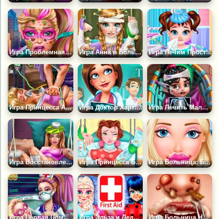
Игра Проблемная Кожа Супер Барби
Игра Анна в Больнице
Игра Лечим Простуду Малышки Тэйлор
Игра Принцесса Аврора в Реанимации
Игра Доктор Харт: Лечебная Практика
Игра Лечить Малышку Ванилопу
Игра Восстановление Элли Дома
Игра Принцесса Белль в Больнице
Игра Больница: Больные Губы
Игра Первая Помощь Супер Барби
Игра Эльза и Леди Баг в Больнице
Игра Больница Носа