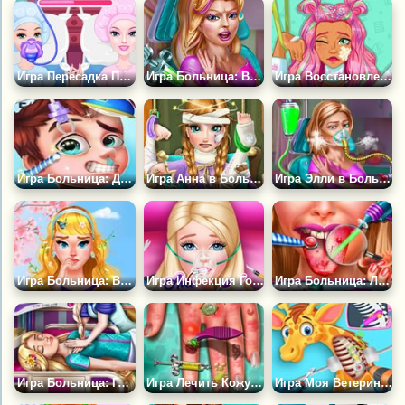
Игра Пересадка Почки Барби
Игра Больница: Вакцина для Элли
Игра Восстановление Аманды в Больнице
Игра Больница: Доктор Окулист
Игра Анна в Больнице
Игра Элли в Больнице После Аварии
Игра Больница: Весенняя Аллергия
Игра Инфекция Горла Авы
Игра Больница: Лечить Язык Элли
Игра Больница: Голди в Реанимации
Игра Лечить Кожу на Руках
Игра Моя Ветеринарная Больница