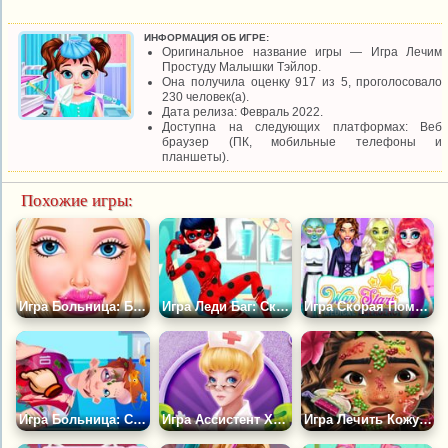
ИНФОРМАЦИЯ ОБ ИГРЕ:
Оригинальное название игры — Игра Лечим
Простуду Малышки Тэйлор.
Она получила оценку 917 из 5, проголосовало
230 человек(а).
Дата релиза: Февраль 2022.
Доступна на следующих платформах: Веб
браузер (ПК, мобильные телефоны и
планшеты).
Похожие игры:
Игра Больница: Больные Губы
Игра Леди Баг: Скорая Помощь
Игра Скорая Помощь для Звезд
Игра Больница: Спасти Футболиста
Игра Ассистент Хирурга
Игра Лечить Кожу Принцессе Моане