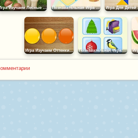
Игра Изучаем Лесные Грибы
Познавательная Игра Большой - Маленький
Игра Изучаем Оттенки Цветов
Познавательная Игра: Ассоциации
Комментарии