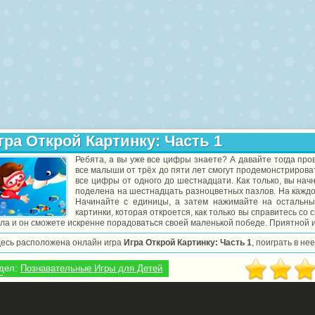
гра Открой Картинку: Часть 1
Ребята, а вы уже все цифры знаете? А давайте тогда про
все малыши от трёх до пяти лет смогут продемонстрироват
все цифры от одного до шестнадцати. Как только, вы нач
поделена на шестнадцать разноцветных пазлов. На каждо
Начинайте с единицы, а затем нажимайте на остальн
картинки, которая откроется, как только вы справитесь с
ла и он сможете искренне порадоваться своей маленькой победе. Приятной и
десь расположена онлайн игра
Игра Открой Картинку: Часть 1
, поиграть в н
дел:
Познавательные Игры для Детей
5 лет