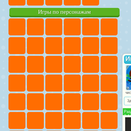
Игры по персонажам
И
чис
З
Раз
3-4-