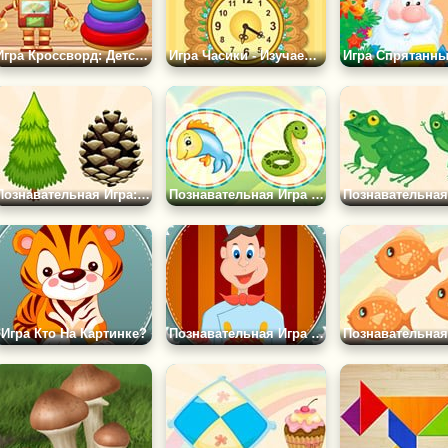
Игра Кроссворд: Детские Игрушки
Игра Часики - Изучаем Время
Познавательная Игра: Часть и Целое
Познавательная Игра Про Животных
Игра Кто На Картинке?
Познавательная Игра Магазин Сладостей