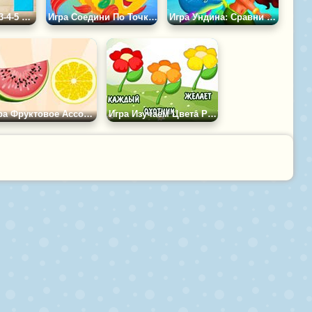
Игра Для Детей 3-4-5 Лет: Танграм &quot;Звери&quot;
Игра Соедини По Точкам: Алфавит
Игра Ундина: Сравни Картинки
Игра Фруктовое Ассорти
Игра Изучаем Цвета Радуги