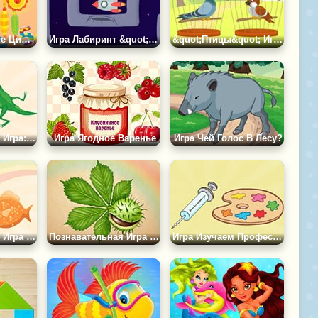
Игра Спрятанные Цифры
Игра Лабиринт &quot;Космический Корабль&quot;
&quot;Птицы&quot; Игра 1
Познавательная Игра: Кто Кем Будет
Игра Ягодное Варенье
Игра Чей Голос В Лесу?
Познавательная Игра Больше - Меньше
Познавательная Игра &quot;Деревья&quot;
Игра Изучаем Профессии