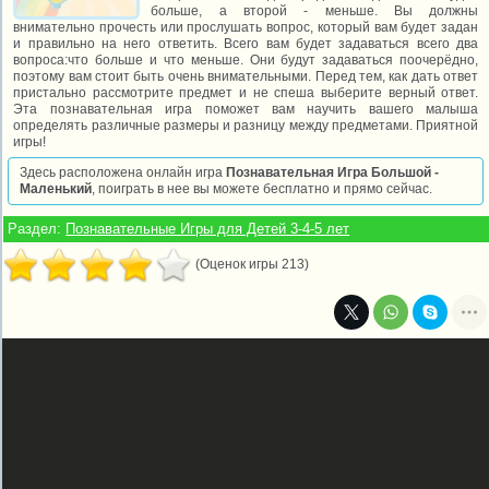
больше, а второй - меньше. Вы должны
внимательно прочесть или прослушать вопрос, который вам будет задан
и правильно на него ответить. Всего вам будет задаваться всего два
вопроса:что больше и что меньше. Они будут задаваться поочерёдно,
поэтому вам стоит быть очень внимательными. Перед тем, как дать ответ
пристально рассмотрите предмет и не спеша выберите верный ответ.
Эта познавательная игра поможет вам научить вашего малыша
определять различные размеры и разницу между предметами. Приятной
игры!
Здесь расположена онлайн игра
Познавательная Игра Большой -
Маленький
, поиграть в нее вы можете бесплатно и прямо сейчас.
Раздел:
Познавательные Игры для Детей 3-4-5 лет
(Оценок игры 213)