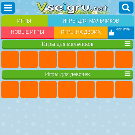
ИГРЫ
ИГРЫ ДЛЯ МАЛЬЧИКОВ
МОИ ИГРЫ
НОВЫЕ ИГРЫ
ИГРЫ НА ДВОИХ
Игры для мальчиков
Игры для девочек