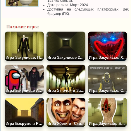
152 человек(а).
Дата релиза: Март 2024.
Доступна на следующих платформах: Веб
браузер (ПК).
Похожие игры:
Игра Закулисье: Побег от Слендермена
Игра Закулисье 2024
Игра Закулисье: Хаги Ваги Раннер
Игра Закулисье Амонг Ас и Качающийся Великан
Игра 5 ночей в Закулисье! Квест!
Игра Закулисье: Скибиди Шутер
Игра Бэкрумс в России
Игра Убеги от Скибиди: Закулисье!
Игра Заулисье: SCP 173