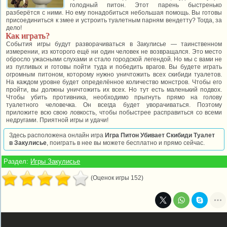
голодный питон. Этот парень быстренько
разберётся с ними. Но ему понадобиться небольшая помощь. Вы готовы
присоединиться к змее и устроить туалетным парням вендетту? Тогда, за
дело!
Как играть?
События игры будут разворачиваться в Закулисье — таинственном
измерении, из которого ещё ни один человек не возвращался. Это место
обросло ужасными слухами и стало городской легендой. Но мы с вами не
из пугливых и готовы пойти туда и победить врагов. Вы будете играть
огромным питоном, которому нужно уничтожить всех скибиди туалетов.
На каждом уровне будет определённое количество монстров. Чтобы его
пройти, вы должны уничтожить их всех. Но тут есть маленький подвох.
Чтобы убить противника, необходимо прыгнуть прямо на голову
туалетного человечка. Он всегда будет уворачиваться. Поэтому
приложите всю свою ловкость, чтобы побыстрее расправиться со всеми
недругами. Приятной игры и удачи!
Здесь расположена онлайн игра
Игра Питон Убивает Скибиди Туалет
в Закулисье
, поиграть в нее вы можете бесплатно и прямо сейчас.
Раздел:
Игры Закулисье
(Оценок игры 152)