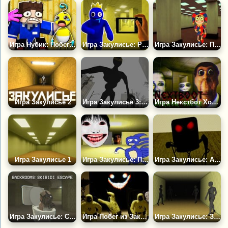
Игра Нубик: Побег из Закулисья
Игра Закулисье: Радужные Друзья Побег
Игра Закулисье: Помни. Цифровой Цирк!
Игра Закулисье 2
Игра Закулисье 3: Битва с Боссом
Игра Некстбот Хоррор
Игра Закулисье 1
Игра Закулисье: Побег от Некстботов
Игра Закулисье: Аномалии
Игра Закулисье: Скибиди Побег
Игра Побег из Закулисья: Часть 1
Игра Закулисье: Запрещённые Кадры