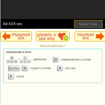
Ad
4
/15 sec
Через
1
сек.
Игра не работает?
УПРАВЛЕНИЕ В ИГРЕ:
/
- движение
- зафиксировать голову
/
- поднять голову
- рестарт
- пауза