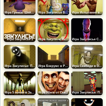
Игра Гримас Шейк Закулисье
Игра Закулисье Босс Файт
Игра Испытания в Закулисье
Игра Закулисье 2
Игра Закулисе: Встреча со Шреком Вазовски
Игра Закулисье Слендер Хоррор
Игра Закулисье: Поиск Ключей
Игра Бэкрумс в России
Игра Скибиди в Закулисье
Игра 5 ночей в Закулисье! Квест!
Игра Убеги от Скибиди: Закулисье!
Игра Закулисье: Помни. Цифровой Цирк!