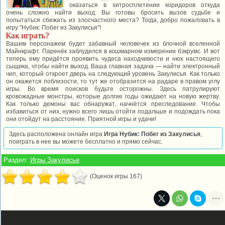
оказаться в хитросплетении коридоров откуда
очень сложно найти выход. Вы готовы бросить вызов судьбе и
попытаться сбежать из злосчастного места? Тогда, добро пожаловать в
игру "Нубик: Побег из Закулисья"!
Как играть?
Вашим персонажем будет забавный человечек из блочной вселенной
Майнкрафт. Паренёк заблудился в кошмарном измерении бэкрумс. И вот
теперь ему придётся проявить чудеса находчивости и нюх настоящего
сыщика, чтобы найти выход. Ваша главная задача — найти электронный
чип, который откроет дверь на следующий уровень Закулисья. Как только
он окажется поблизости, то тут же отобразится на радаре в правом углу
игры. Во время поисков будьте осторожны. Здесь патрулируют
кровожадные монстры, которые долгие годы ожидают на новую жертву.
Как только демоны вас обнаружат, начнётся преследование. Чтобы
избавиться от них, нужно всего лишь отойти подальше и подождать пока
они отойдут на расстояние. Приятной игры и удачи!
Здесь расположена онлайн игра
Игра Нубик: Побег из Закулисья
,
поиграть в нее вы можете бесплатно и прямо сейчас.
Раздел:
Игры Закулисье
(Оценок игры 167)