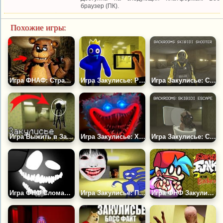
браузер (ПК).
Похожие игры:
Игра ФНАФ: Страшная Ночь с Фредди
Игра Закулисье: Радужные Друзья Побег
Игра Закулисье: Скибиди Шутер
Игра Выжить в Закулисье
Игра Закулисье: Хаги Ваги Раннер
Игра Закулисье: Скибиди Побег
Игра ФНФ Сломанная Реальность 3
Игра Закулисье: Побег от Некстботов
Игра ФНФ Закулисье