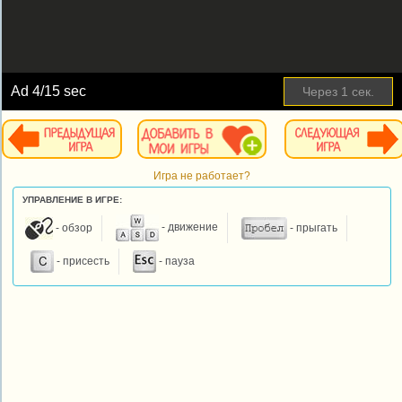
Ad
5
/15 sec
Пропустить
Игра не работает?
УПРАВЛЕНИЕ В ИГРЕ:
- обзор
- движение
- прыгать
- присесть
- пауза