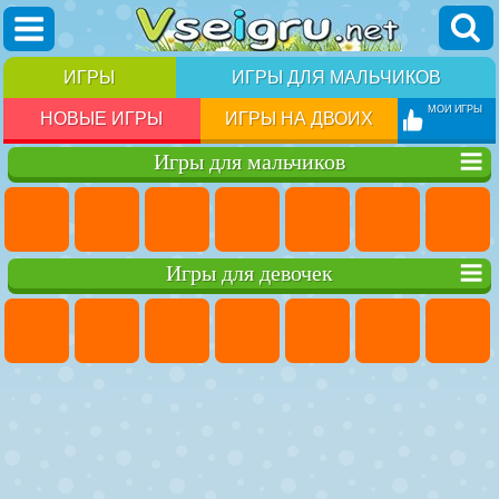
ИГРЫ
ИГРЫ ДЛЯ МАЛЬЧИКОВ
МОИ ИГРЫ
НОВЫЕ ИГРЫ
ИГРЫ НА ДВОИХ
Игры для мальчиков
Игры для девочек