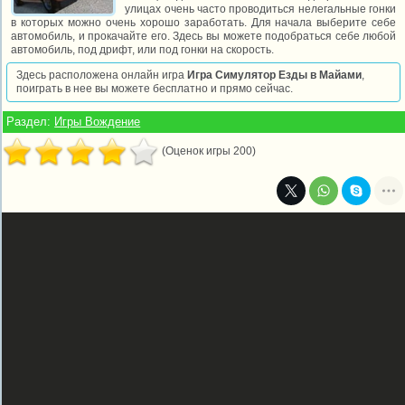
улицах очень часто проводиться нелегальные гонки
в которых можно очень хорошо заработать. Для начала выберите себе
автомобиль, и прокачайте его. Здесь вы можете подобраться себе любой
автомобиль, под дрифт, или под гонки на скорость.
Здесь расположена онлайн игра
Игра Симулятор Езды в Майами
,
поиграть в нее вы можете бесплатно и прямо сейчас.
Раздел:
Игры Вождение
(Оценок игры 200)