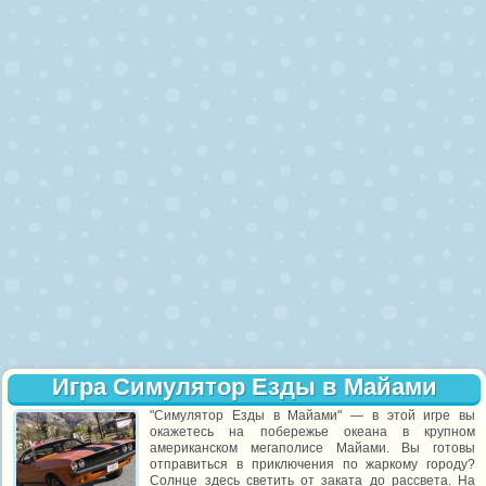
Игра Симулятор Езды в Майами
"Симулятор Езды в Майами" — в этой игре вы
окажетесь на побережье океана в крупном
американском мегаполисе Майами. Вы готовы
отправиться в приключения по жаркому городу?
Солнце здесь светить от заката до рассвета. На