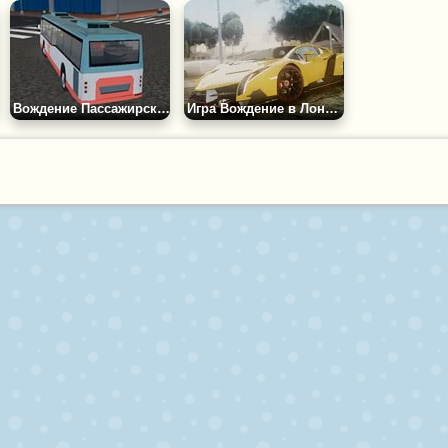
Вождение Пассажирского Автобуса
Игра Вождение в Лондоне