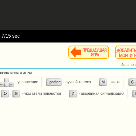
d
8
/15 sec
Игра не 
УПРАВЛЕНИЕ В ИГРЕ:
- управление
- ручной тормоз
- карта
,
- указатели поворотов
- аварийная сигнализация