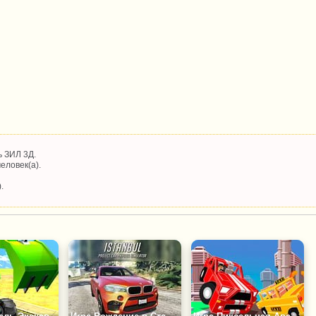
ь ЗИЛ 3Д.
еловек(а).
.