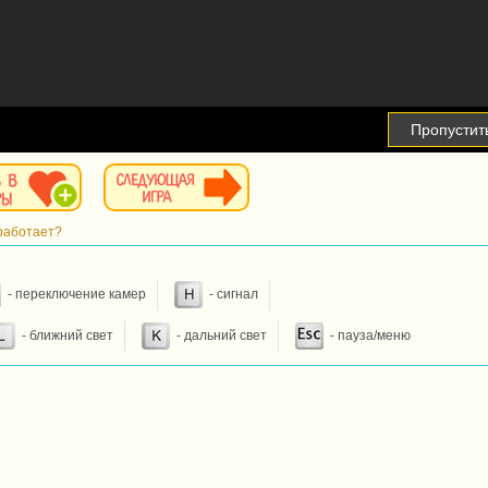
Пропустит
работает?
- переключение камер
- сигнал
- ближний свет
- дальний свет
- пауза/меню