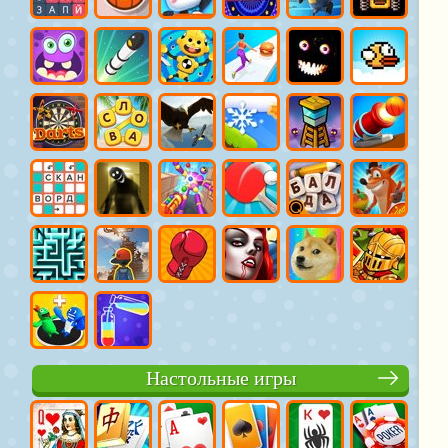
Настольные игры