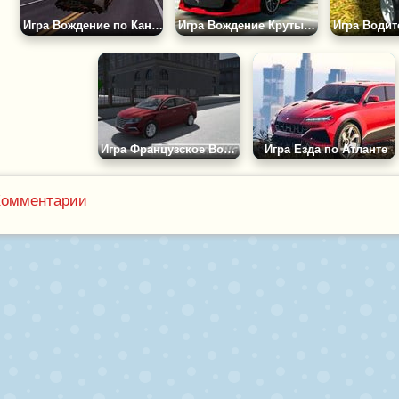
Игра Вождение по Каньону
Игра Вождение Крутых Тачек в Мегаполисе
Игра Французское Вождение
Игра Езда по Атланте
Комментарии