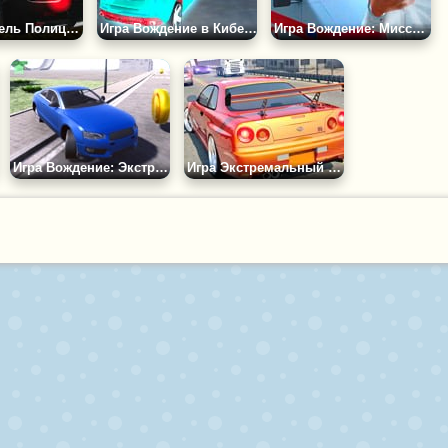
Игра Водитель Полицейских Тачек 2
Игра Вождение в Кибер Городе
Игра Вождение: Миссия Коронавирус
Игра Вождение: Экстремальные Трюки
Игра Экстремальный Водитель Ниссан Скайнлайн