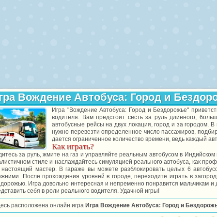
гра Вождение Автобуса: Город и Бездор
Игра "Вождение Автобуса: Город и Бездорожье" приветств
водителя. Вам предстоит сесть за руль длинного, боль
автобусные рейсы на двух локация, город и за городом. В
нужно перевезти определенное число пассажиров, подбира
дается ограниченное количество времени, ведь каждый ав
Как играть?
итесь за руль, жмите на газ и управляйте реальным автобусом в Индийском 
листичном стиле и наслаждайтесь симуляцией реального автобуса, как проф
к настоящий мастер. В гараже вы можете разблокировать целых 6 автобусо
ежними. После прохождения уровней в городе, переходите играть в загород
дорожью. Игра довольно интересная и непременно понравится мальчикам и д
дставить себя в роли реального водителя. Удачной игры!
десь расположена онлайн игра
Игра Вождение Автобуса: Город и Бездорож