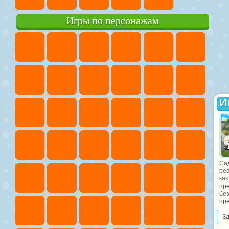
Игры по персонажам
И
Сад
реа
ка
пр
без
пре
З