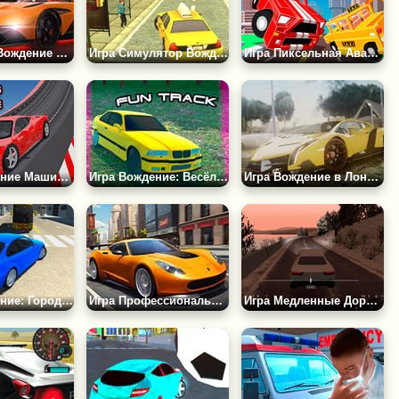
Игра РОД: Вождение Автомобиля
Игра Симулятор Вождения Такси 3Д
Игра Пиксельная Авария 3Д
Игра Вождение Машин: Трюки
Игра Вождение: Весёлый Трек
Игра Вождение в Лондоне
Игра Вождение: Городской Гонщик 3
Игра Профессиональное Городское Вождение
Игра Медленные Дороги io