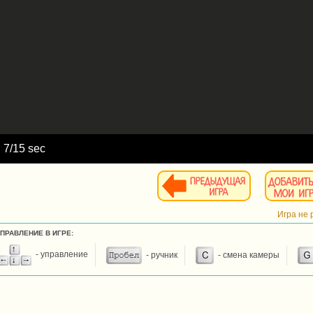
d
8
/15 sec
Игра не 
УПРАВЛЕНИЕ В ИГРЕ:
- управление
- ручник
- смена камеры