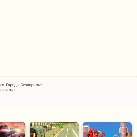
са: Город и Бездорожье.
ловек(а).
.