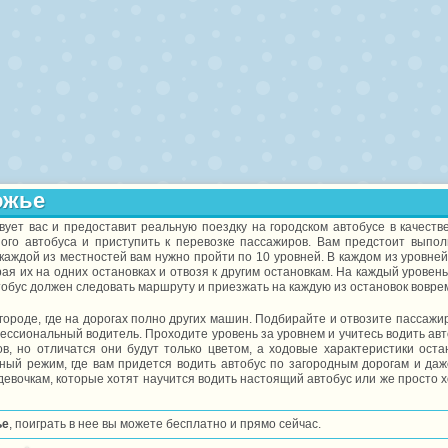
ожье
ует вас и предоставит реальную поездку на городском автобусе в качестве
шого автобуса и приступить к перевозке пассажиров. Вам предстоит выпол
 каждой из местностей вам нужно пройти по 10 уровней. В каждом из уровне
я их на одних остановках и отвозя к другим остановкам. На каждый уровень
тобус должен следовать маршруту и приезжать на каждую из остановок вовре
городе, где на дорогах полно других машин. Подбирайте и отвозите пассажи
ессиональный водитель. Проходите уровень за уровнем и учитесь водить авт
в, но отличатся они будут только цветом, а ходовые характеристики оста
ный режим, где вам придется водить автобус по загородным дорогам и даж
евочкам, которые хотят научится водить настоящий автобус или же просто х
ье
, поиграть в нее вы можете бесплатно и прямо сейчас.