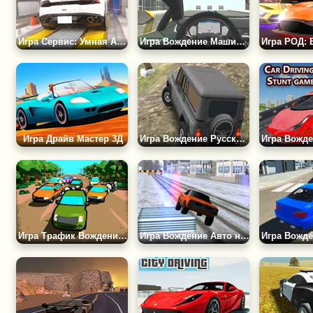
Игра Сервис: Умная Автомойка
Игра Вождение Машин в Настоящем Городе 2
Игра Драйв Мастер 3Д
Игра Вождение Русского УАЗа
Игра Трафик Вождение: Езда в Потоке
Игра Вождение Авто на 2 Колесах