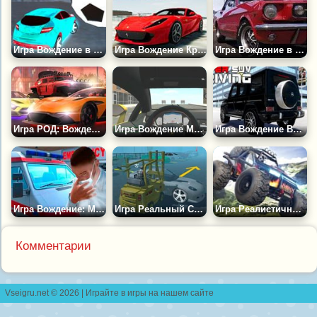
Игра Вождение в Кибер Городе
Игра Вождение Крутых Тачек в Мегаполисе
Игра Вождение в Ирландии
Игра РОД: Вождение Автомобиля
Игра Вождение Машин в Настоящем Городе 2
Игра Вождение Внедорожников 3Д
Игра Вождение: Миссия Коронавирус
Игра Реальный Симулятор Вождения Погрузчика
Игра Реалистичный Водитель Багги
Комментарии
Vseigru.net © 2026 | Играйте в игры на нашем сайте
контакты
|
правообладателям
|
разработчикам