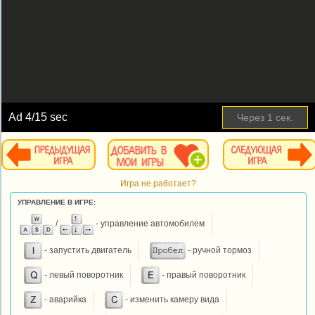
Ad
4
/15 sec
Через
1
сек.
Игра не работает?
УПРАВЛЕНИЕ В ИГРЕ:
/
- управление автомобилем
- запустить двигатель
- ручной тормоз
- левый поворотник
- правый поворотник
- аварийка
- изменить камеру вида