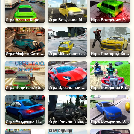
Игра Ассето Корса: Шашки По Городу
Игра Вождение Микроавтобуса 3Д
Игра Вождение: Русский Джип УАЗ 4х4
Игра Мафия Сити: Симулятор Вождения
Игра Испытания Вождения в Городе
Игра Пригород Зомби Вождение
Игра Водитель Убер Такси 3Д
Игра Идеальный Симулятор Вождения Автомобиля
Игра Вождение Квадроцикла по Внедорожью
Игра Академия Профессиональных Водителей
Игра Рейсинг Лимитс
Игра Вождение: Экстремальные Трюки