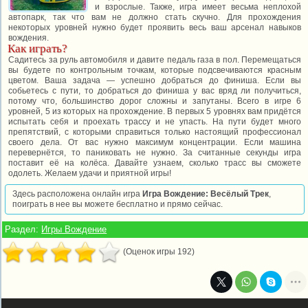
и взрослые. Также, игра имеет весьма неплохой
автопарк, так что вам не должно стать скучно. Для прохождения
некоторых уровней нужно будет проявить весь ваш арсенал навыков
вождения.
Как играть?
Садитесь за руль автомобиля и давите педаль газа в пол. Перемещаться
вы будете по контрольным точкам, которые подсвечиваются красным
цветом. Ваша задача — успешно добраться до финиша. Если вы
собьетесь с пути, то добраться до финиша у вас вряд ли получиться,
потому что, большинство дорог сложны и запутаны. Всего в игре 6
уровней, 5 из которых на прохождение. В первых 5 уровнях вам придётся
испытать себя и проехать трассу и не упасть. На пути будет много
препятствий, с которыми справиться только настоящий профессионал
своего дела. От вас нужно максимум концентрации. Если машина
перевернётся, то паниковать не нужно. За считанные секунды игра
поставит её на колёса. Давайте узнаем, сколько трасс вы сможете
одолеть. Желаем удачи и приятной игры!
Здесь расположена онлайн игра
Игра Вождение: Весёлый Трек
,
поиграть в нее вы можете бесплатно и прямо сейчас.
Раздел:
Игры Вождение
(Оценок игры 192)