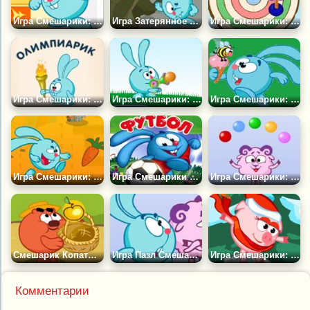
Игра Смешарики: Букварик
Игра Затерянное Сокровище
Игра Смешарики: Попади в Цель
Игра Смешарики: Олимпиарик
Игра Смешарики: Меткий Крош
Игра Смешарики: Догонялки
Игра Смешарики: Догоняня
Игра Смешарики Футбол
Игра Смешарики: Пять в Линию
Смешарик Копатыч: Сбор Урожая
Игра Пазл Смешарики
Игра Смешарики: Снежная Горка
Комментарии