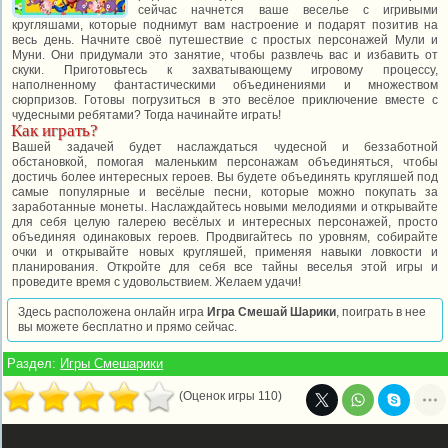
сейчас начнется ваше веселье с игривыми
кругляшами, которые поднимут вам настроение и подарят позитив на
весь день. Начните своё путешествие с простых персонажей Мули и
Муни. Они придумали это занятие, чтобы развлечь вас и избавить от
скуки. Приготовьтесь к захватывающему игровому процессу,
наполненному фантастическими объединениями и множеством
сюрпризов. Готовы погрузиться в это весёлое приключение вместе с
чудесными ребятами? Тогда начинайте играть!
Как играть?
Вашей задачей будет наслаждаться чудесной и беззаботной
обстановкой, помогая маленьким персонажам объединяться, чтобы
достичь более интересных героев. Вы будете объединять кругляшей под
самые популярные и весёлые песни, которые можно покупать за
заработанные монеты. Наслаждайтесь новыми мелодиями и открывайте
для себя целую галерею весёлых и интересных персонажей, просто
объединяя одинаковых героев. Продвигайтесь по уровням, собирайте
очки и открывайте новых кругляшей, применяя навыки ловкости и
планирования. Откройте для себя все тайны веселья этой игры и
проведите время с удовольствием. Желаем удачи!
Здесь расположена онлайн игра
Игра Смешай Шарики
, поиграть в нее
вы можете бесплатно и прямо сейчас.
Раздел:
Игры Смешарики
(Оценок игры 110)