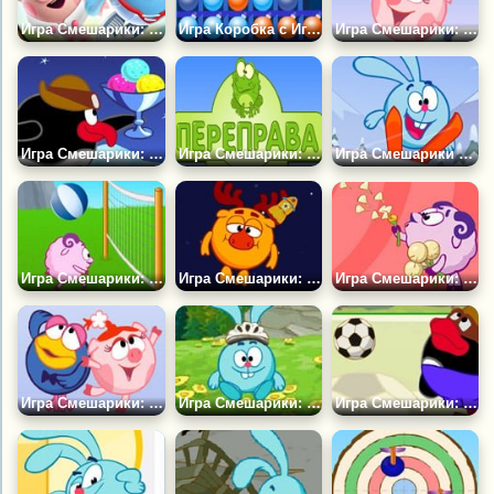
Игра Смешарики: Шарарам
Игра Коробка с Игрушками
Игра Смешарики: Нюша и Звезды
Игра Смешарики: Мороженое
Игра Смешарики: Переправа
Игра Смешарики Крутой Спуск
Игра Смешарики: Волейбол
Игра Смешарики: Сон Биби
Игра Смешарики: Букет Бараша
Игра Смешарики: Книга Раскрасок
Игра Смешарики: Запускарик
Игра Смешарики: Ленивый Футбол