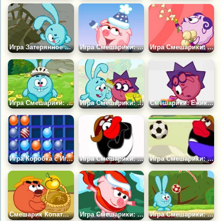
Игра Затерянное Сокровище
Игра Смешарики: Нюша и Звезды
Игра Смешарики: Букет Бараша
Игра Смешарики: Запускарик
Игра Смешарики: Ульи Копатыча
Смешарики: Ежик Коллекционер
Игра Коробка с Игрушками
Игра Смешарики: Паровоз Пина
Игра Смешарики: Ленивый Футбол
Смешарик Копатыч: Сбор Урожая
Игра Смешарики: Снежная Горка
Игра Смешарики: Бросайка