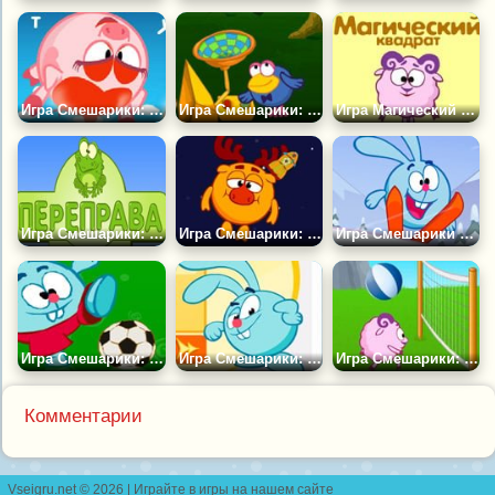
Игра Смешарики: Батут
Игра Смешарики: Патефон
Игра Магический Квадрат
Игра Смешарики: Переправа
Игра Смешарики: Сон Биби
Игра Смешарики Крутой Спуск
Игра Смешарики: Вратарики
Игра Смешарики: Букварик
Игра Смешарики: Волейбол
Комментарии
Vseigru.net © 2026 | Играйте в игры на нашем сайте