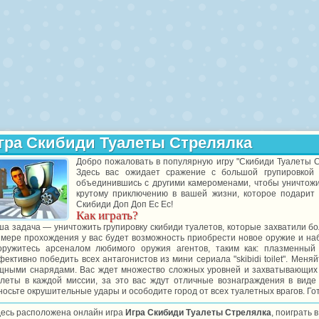
гра Скибиди Туалеты Стрелялка
Добро пожаловать в популярную игру "Скибиди Туалеты С
Здесь вас ожидает сражение с большой групировкой т
объединившись с другими камероменами, чтобы уничтожит
крутому приключению в вашей жизни, которое подари
Скибиди Доп Доп Ес Ес!
Как играть?
а задача — уничтожить групировку скибиди туалетов, которые захватили бо
 мере прохождения у вас будет возможность приобрести новое оружие и на
оружитесь арсеналом любимого оружия агентов, таким как: плазменный 
ективно победить всех антагонистов из мини сериала "skibidi toilet". Мен
щными снарядами. Вас ждет множество сложных уровней и захватывающих с
алеты в каждой миссии, за это вас ждут отличные вознаграждения в виде
осьте окрушительные удары и осободите город от всех туалетных врагов. Го
десь расположена онлайн игра
Игра Скибиди Туалеты Стрелялка
, поиграть 