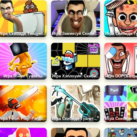
Игра Скибиди Танцует ТикТок
Игра Замиксуй Скибиди Трек
Игра Гонки Туалеты
Игра Хэллоуин: Скибиди Пак Пак
Игра Felon Play: Рэгдолл Песочница
Игра Скибиди Туалеты: Заражение Камераменов