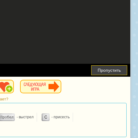
Пропустить
тает?
- выстрел
- присесть