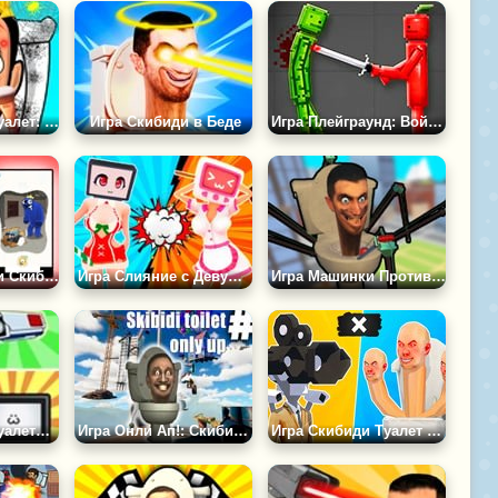
Игра Скибиди Туалет: Make up Salon Playtime
Игра Скибиди в Беде
Игра Плейграунд: Война Регдоллов
Игра DOP: Сотри Скибиди
Игра Слияние с Девушками
Игра Машинки Против Скибиди Туалетов
Игра Скибиди Туалеты: Все Агенты
Игра Онли Ап!: Скибиди Туалет
Игра Скибиди Туалет Файт: Слияние Армии Камераменов