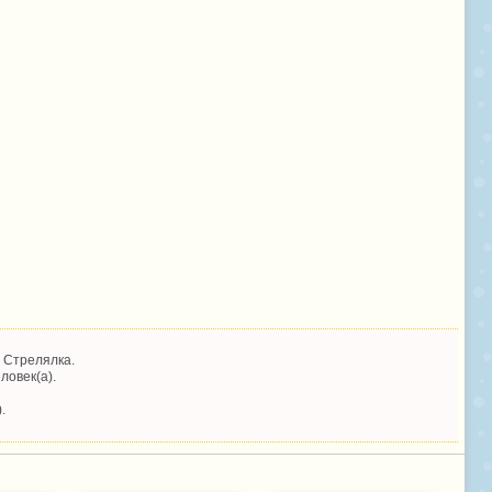
 Стрелялка.
ловек(а).
.