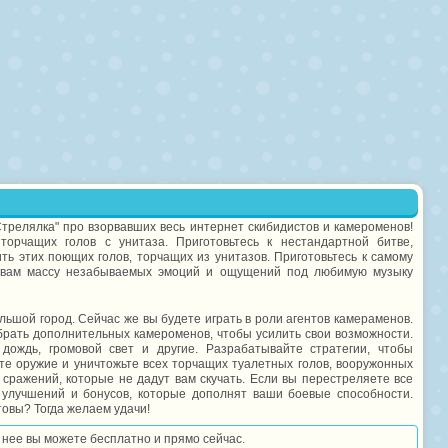
трелялка" про взорвавших весь интернет скибидистов и камероменов!
орчащих голов с унитаза. Приготовьтесь к нестандартной битве,
ь этих поющих голов, торчащих из унитазов. Приготовьтесь к самому
т вам массу незабываемых эмоций и ощущений под любимую музыку
льшой город. Сейчас же вы будете играть в роли агентов камераменов.
брать дополнительных камероменов, чтобы усилить свои возможности.
дождь, громовой свет и другие. Разрабатывайте стратегии, чтобы
яйте оружие и уничтожьте всех торчащих туалетных голов, вооружонных
ражений, которые не дадут вам скучать. Если вы перестреляете все
 улучшений и бонусов, которые дополнят ваши боевые способности.
товы? Тогда желаем удачи!
в нее вы можете бесплатно и прямо сейчас.