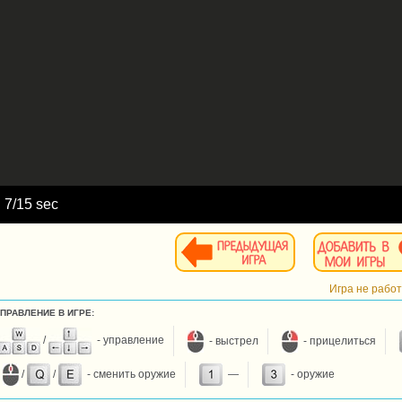
d
8
/15 sec
Игра не рабо
УПРАВЛЕНИЕ В ИГРЕ:
/
- управление
- выстрел
- прицелиться
/
/
- сменить оружие
—
- оружие