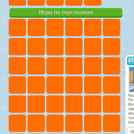
Игры по персонажам
И
Ваш
По
Во
эфф
мо
ту
Нан
З