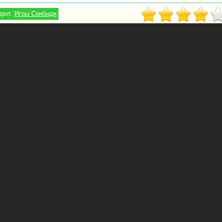
дел:
Игры Скибиди