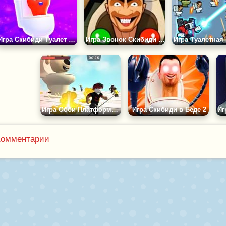
Игра Скибиди Туалет ИО
Игра Звонок Скибиди Туалету и Агентам
Игра Обби Платформа: Робби против Скиби-Пса
Игра Скибиди в Беде 2
Комментарии