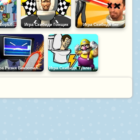
Игра Туалетная Борьба: Зомби vs Полицейские
Игра Скибиди Гонщик
Игра Скибиди Бег
Игра Резня Бензопилой 3Д: Титан Мены Наступают
Игра Скибиди Туалет Против Варио