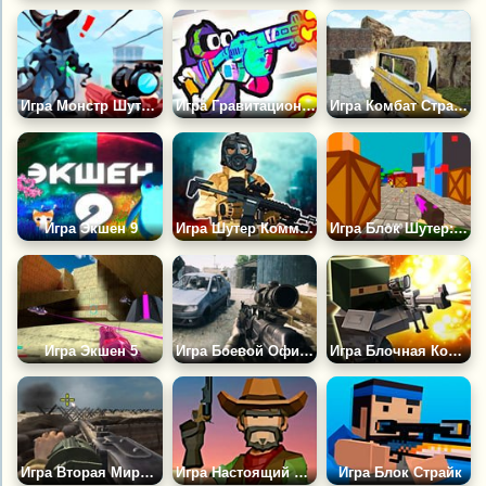
Игра Монстр Шутер: Легион Гигантов
Игра Гравитационная Арена Шутер
Игра Комбат Страйк: Батл Рояль
Игра Экшен 9
Игра Шутер Коммандос
Игра Блок Шутер: Захват Флага
Игра Экшен 5
Игра Боевой Офицер: Освобождение
Игра Блочная Команда: Бой Насмерть
Игра Вторая Мировая Война: Осада
Игра Настоящий Стрелок
Игра Блок Страйк