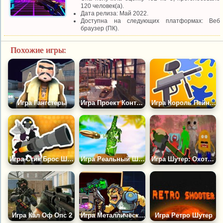
120 человек(а).
Дата релиза: Май 2022.
Доступна на следующих платформах: Веб
браузер (ПК).
Похожие игры:
Игра Гангстеры
Игра Проект Контр Ассаулт
Игра Король Пейнтбола
Игра Стик Брос Шутер
Игра Реальный Шутер по Бутылкам
Игра Шутер: Охотник На Мемы 3Д
Игра Кал Оф Опс 2
Игра Металлический Коммандос
Игра Ретро Шутер