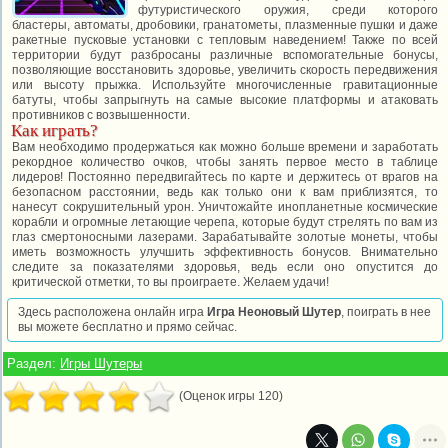
футуристического оружия, среди которого
бластеры, автоматы, дробовики, гранатометы, плазменные пушки и даже
ракетные пусковые установки с тепловым наведением! Также по всей
территории будут разбросаны различные вспомогательные бонусы,
позволяющие восстановить здоровье, увеличить скорость передвижения
или высоту прыжка. Используйте многочисленные гравитационные
батуты, чтобы запрыгнуть на самые высокие платформы и атаковать
противников с возвышенности.
Как играть?
Вам необходимо продержаться как можно больше времени и заработать
рекордное количество очков, чтобы занять первое место в таблице
лидеров! Постоянно передвигайтесь по карте и держитесь от врагов на
безопасном расстоянии, ведь как только они к вам приблизятся, то
нанесут сокрушительный урон. Уничтожайте инопланетные космические
корабли и огромные летающие черепа, которые будут стрелять по вам из
глаз смертоносными лазерами. Зарабатывайте золотые монеты, чтобы
иметь возможность улучшить эффективность бонусов. Внимательно
следите за показателями здоровья, ведь если оно опустится до
критической отметки, то вы проиграете. Желаем удачи!
Здесь расположена онлайн игра
Игра Неоновый Шутер
, поиграть в нее
вы можете бесплатно и прямо сейчас.
Раздел:
Игры Шутеры
(Оценок игры 120)