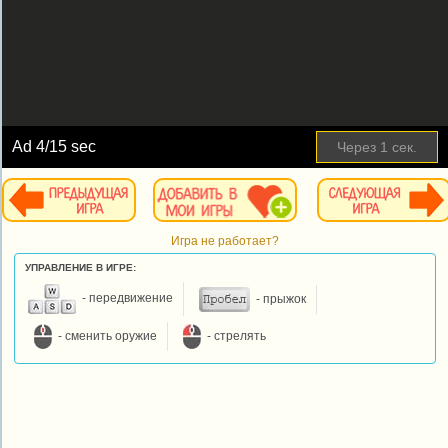
Ad
4
/15 sec
Через
1
сек.
Игра не работает?
УПРАВЛЕНИЕ В ИГРЕ:
- передвижение
- прыжок
- сменить оружие
- стрелять