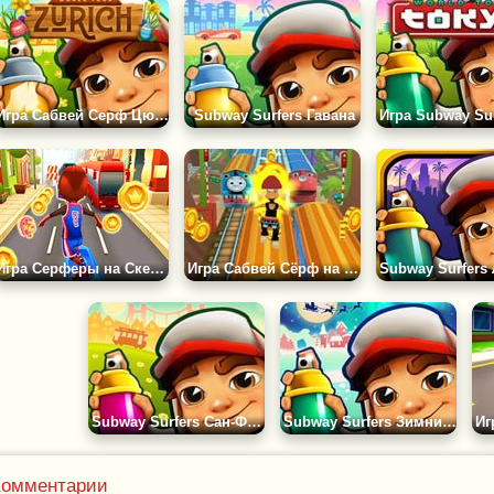
Игра Сабвей Серф Цюрих
Subway Surfers Гавана
Игра Серферы на Скейтбордах
Игра Сабвей Сёрф на Железной Дороге
Subway Surfers Сан-Франциско
Subway Surfers Зимние Каникулы
Комментарии