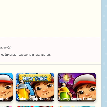
ловек(а).
, мобильные телефоны и планшеты).
Игра Сабвей Серф: Нью-Йорк 2023
Сабвей Сёрф Нью Йорк
Subway Surfers Трансильвания