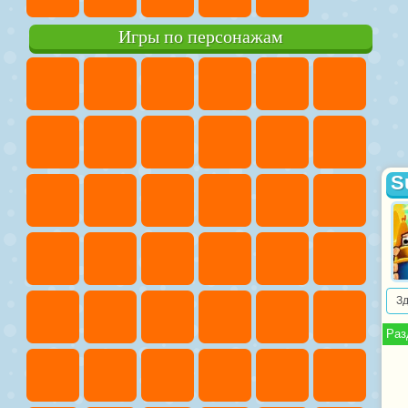
Игры по персонажам
S
З
Раз