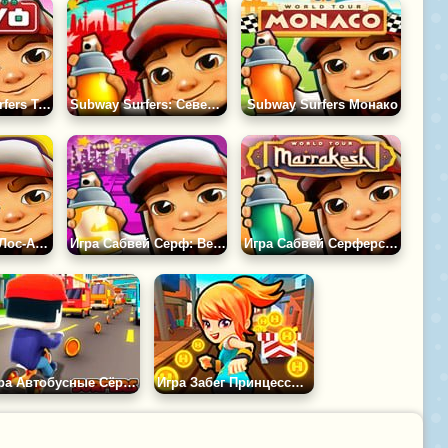
Игра Subway Surfers Токио
Subway Surfers: Северный Полюс
Subway Surfers Монако
Subway Surfers Лос-Анджелес
Игра Сабвей Серф: Вегас Квинс
Игра Сабвей Серферс Марракеш
Игра Автобусные Сёрферы
Игра Забег Принцессы Метро