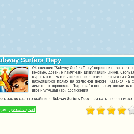
ubway Surfers Перу
Обновление "Subway Surfers Перу" переносит нас в затер
вековые, древние памятники цивилизации Инков. Скользя
вырытые в земле и источенные из камня, рассматривай 
находящихся прямо на железной дороге! Катайся на хо
лимитного персонажа - "Карлоса" и его наряд повелителя -
игре и улучшай свои достижения!
десь расположена онлайн игра
Subway Surfers Перу
, поиграть в нее вы може
дел:
igry-sabvej-serf