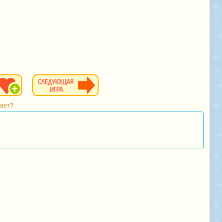
тает?