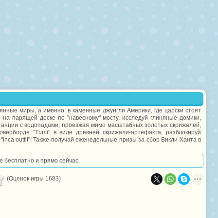
янные миры, а именно: в каменные джунгли Америки, где царски стоят
 на парящей доске по "навесному" мосту, исследуй глиняные домики,
станции с водопадами, проезжая мимо масштабных золотых скрижалей,
верборде "Тumi" в виде древней скрижали-артефакта, разблокируй
"lnca outfit"! Также получай еженедельные призы за сбор Викли Ханта в
те бесплатно и прямо сейчас.
(Оценок игры 1683)