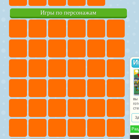
Игры по персонажам
И
вы 
гот
ст
З
Раз