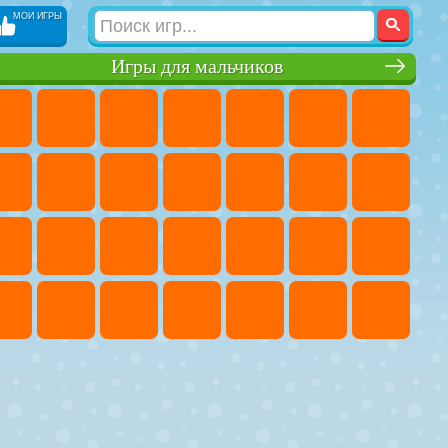
МОИ ИГРЫ
Игры для мальчиков