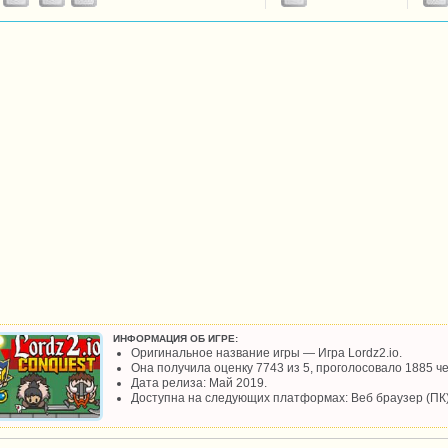
ИНФОРМАЦИЯ ОБ ИГРЕ:
Оригинальное название игры — Игра Lordz2.io.
Она получила оценку 7743 из 5, проголосовало 1885 че
Дата релиза: Май 2019.
Доступна на следующих платформах: Веб браузер (ПК)