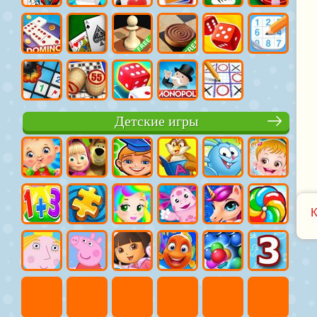
Детские игры