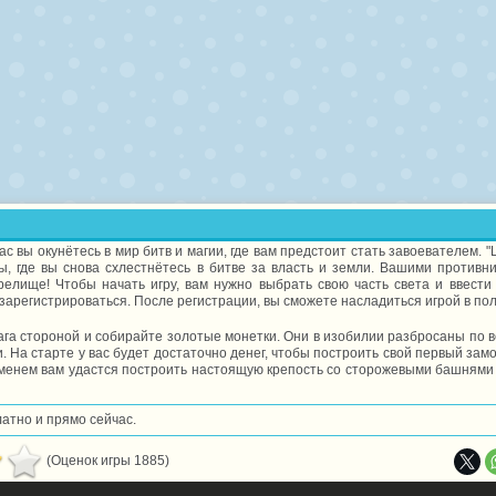
вы окунётесь в мир битв и магии, где вам предстоит стать завоевателем. "L
ы, где вы снова схлестнётесь в битве за власть и земли. Вашими противн
зрелище! Чтобы начать игру, вам нужно выбрать свою часть света и ввести
зарегистрироваться. После регистрации, вы сможете насладиться игрой в по
рага стороной и собирайте золотые монетки. Они в изобилии разбросаны по в
 На старте у вас будет достаточно денег, чтобы построить свой первый замо
временем вам удастся построить настоящую крепость со сторожевыми башнями
латно и прямо сейчас.
(Оценок игры 1885)