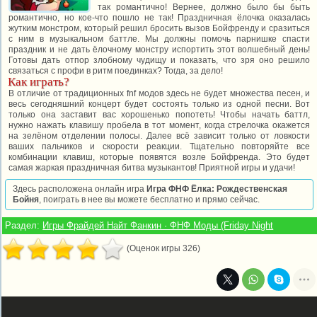
так романтично! Вернее, должно было бы быть
романтично, но кое-что пошло не так! Праздничная ёлочка оказалась
жутким монстром, который решил бросить вызов Бойфренду и сразиться
с ним в музыкальном баттле. Мы должны помочь парнишке спасти
праздник и не дать ёлочному монстру испортить этот волшебный день!
Готовы дать отпор злобному чудищу и показать, что зря оно решило
связаться с профи в ритм поединках? Тогда, за дело!
Как играть?
В отличие от традиционных fnf модов здесь не будет множества песен, и
весь сегодняшний концерт будет состоять только из одной песни. Вот
только она заставит вас хорошенько попотеть! Чтобы начать баттл,
нужно нажать клавишу пробела в тот момент, когда стрелочка окажется
на зелёном отделении полосы. Далее всё зависит только от ловкости
ваших пальчиков и скорости реакции. Тщательно повторяйте все
комбинации клавиш, которые появятся возле Бойфренда. Это будет
самая жаркая праздничная битва музыкантов! Приятной игры и удачи!
Здесь расположена онлайн игра
Игра ФНФ Ёлка: Рождественская
Бойня
, поиграть в нее вы можете бесплатно и прямо сейчас.
Раздел:
Игры Фрайдей Найт Фанкин · ФНФ Моды (Friday Night
(Оценок игры 326)