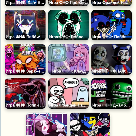
Игра ФНФ: Хаги Ваги и Киси Миси Поют Плейтайм
Игра ФНФ Прожарка: Фредди и Бенди против Хаги Ваги
Игра Фрайдей Найт Фанкин: Капхед
Игра ФНФ Пибби: Апокалипсис
Игра ФНФ: Роблокс Двери Амбуш
Игра ФНФ: Пибби Кошмарное Зло
Игра ФНФ Заражение
Игра ФНФ: Клауд
Игра ФНФ ФНАФ: Мир Кенди
Игра ФНФ Поппи Плейтайм 3: Проект Фанк
Игра Фрайдей Найт Фанкин: Амогус
Игра ФНФ Джамбо Джош