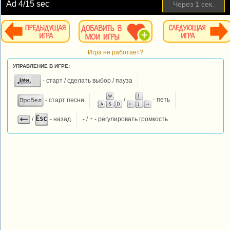
Ad
4
/15 sec
Через
1
сек.
Игра не работает?
УПРАВЛЕНИЕ В ИГРЕ:
- старт / сделать выбор / пауза
- старт песни
/
- петь
/
- назад
- / + - регулировать громкость