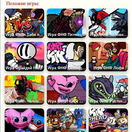
Похожие игры:
Игра ФНФ: Таби против Уитти
Игра ФНФ Пятница 13: Джейсон Вурхиз
Игра ФНФ Человек Бензопила против Человека Катаны
Игра Фрайдей Найт Фанкин: Генри Стикмен
Игра ФНФ Скибиди: Вторжение
Игра ФНФ Лофи
Игра ФНФ: Человек Бензопила
Игра ФНФ: Киси Миси
Игра ФНФ Растения против Зомби: Зубастик