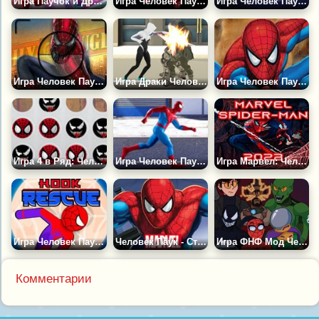
Игра Паучок и Друзья: Действуй!
Игра Человек Паук Воин
Игра Человек Паук: Опасности на Высоком Горизонте
Игра Человек Паук 3: Фото Охота
Игра Драки Человека Паука
Игра Человек Паук: Эпические Битвы
Игра 4 в Ряд: Человек-паук и Веном
Игра Человек Паук - Паутина из Рук
Игра Марвел: Человек Паук 2022
Игра Человек Паук на Крюке: Спасение
Человек Паук - Стрелять Паутиной
Игра ФНФ Мод Человек Паук 2
Комментарии