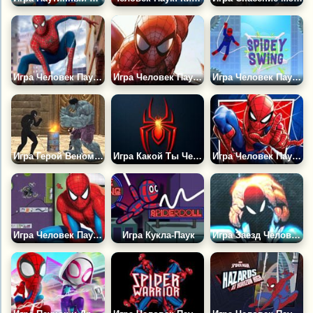
Игра Человек Паук: Собери Картинки
Игра Человек Паук Боец
Игра Человек Паук: Качели
Игра Герой Веном: Уличные Драки
Игра Какой Ты Человек Паук?
Игра Человек Паук: Погоня за Мистерио
Игра Человек Паук в Лаборатории
Игра Кукла-Паук
Игра Заезд Человека-Паука 2