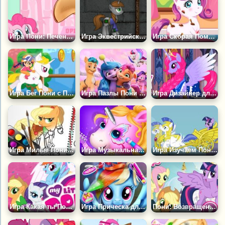
Игра Пони: Печенье Удачи
Игра Эквестрийская Пустошь
Игра Скорая Помощь для Пони
Игра Бег Пони с Препятствиями
Игра Пазлы Пони Новое Поколение
Игра Дизайнер для Пони
Игра Милые Пони: Книга Раскрасок
Игра Музыкальная Группа Сестры Пони
Игра Изучаем Понивиль
Игра Какая ты Пони?
Игра Прическа для Радуги Дэш
Пони: Возвращение Элементов Магии