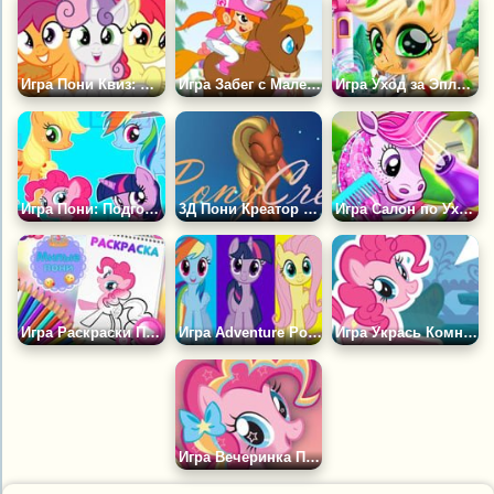
Игра Пони Квиз: Меткоискатели
Игра Забег с Маленьким Пони
Игра Уход за Эплджек
Игра Пони: Подготовка к Балу
3Д Пони Креатор от PonyLumen
Игра Салон по Уходу за Пони
Игра Раскраски Пони
Игра Adventure Ponies
Игра Укрась Комнату Пони
Игра Вечеринка Пинки Пай