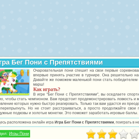
гра Бег Пони с Препятствиями
Очаровательная пони спешит на свои первые соревнован
впервые принять участие в турнире. Она решительно на
Давайте же поможем маленькой пони стать победителем бо
марш!
Как играть?
В игре "Бег Пони с Препятствиями", вы оседлаете спорт
о, чтобы стать чемпионом. Вам предстоит продемонстрировать ловкость и 
вление которых нужно быстро реагировать. Только так вам удастся их преод
 перепрыгнуть. Но не стоит расстраиваться, а просто продолжайте свои 
ужные подковы и золотые монетки. Это поможет заработать игровые баллы. 
десь расположена онлайн игра
Игра Бег Пони с Препятствиями
, поиграть в 
дел:
Игры Пони