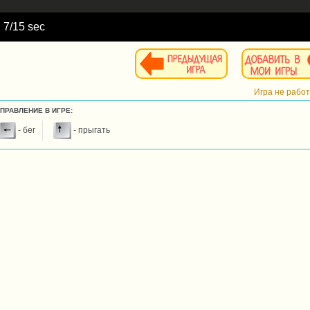
d
9
/15 sec
Игра не рабо
УПРАВЛЕНИЕ В ИГРЕ:
- бег
- прыгать