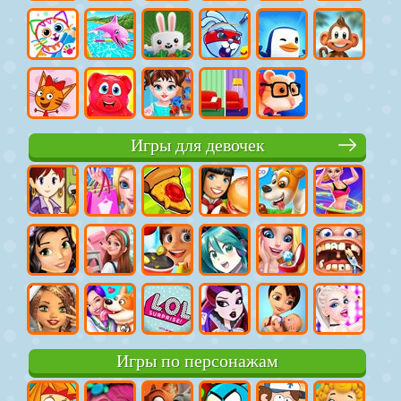
Игры для девочек
Игры по персонажам