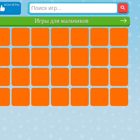
МОИ ИГРЫ
Игры для мальчиков