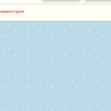
Комментарии