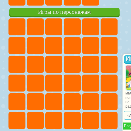
Игры по персонажам
И
мал
поя
не
рад
З
Раз