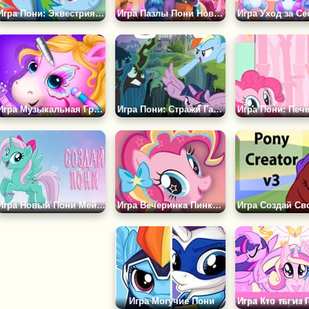
Игра Пони: Эквестрия Дэш
Игра Пазлы Пони Новое Поколение
Игра Музыкальная Группа Сестры Пони
Игра Пони: Стражи Гармонии
Игра Новый Пони Мейкер по Фильму
Игра Вечеринка Пинки Пай
Игра Могучие Пони