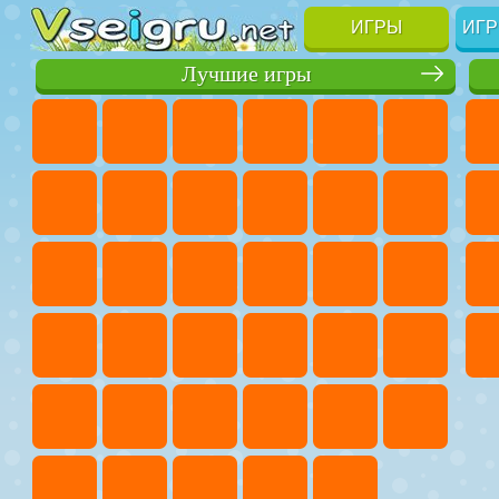
ИГРЫ
ИГР
Лучшие игры