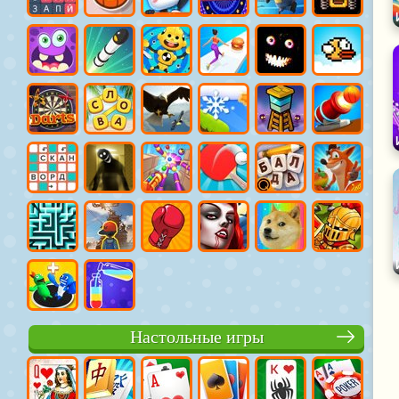
Настольные игры