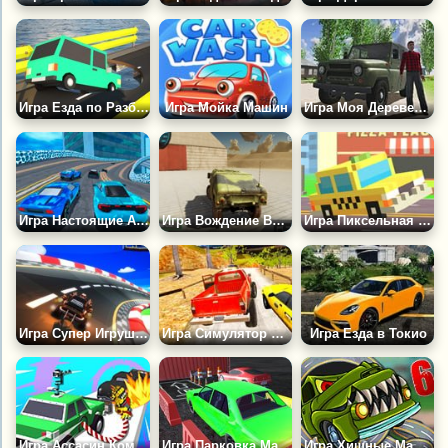
Игра Езда по Разбитому Мосту
Игра Мойка Машин
Игра Моя Деревенская Машина
Игра Настоящие Автомобили в Городе
Игра Вождение Военных Машин
Игра Пиксельная Дорога: Такси
Игра Супер Игрушечные Машины
Игра Симулятор Пикапа
Игра Езда в Токио
Игра Ассасин Коммандос: Вождение Автомобиля
Игра Парковка Машин в Порту 3Д
Игра Хищные Машины 6