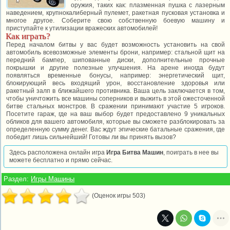
оружия, таких как: плазменная пушка с лазерным
наведением, крупнокалиберный пулемет, ракетная пусковая установка и
многое другое. Соберите свою собственную боевую машину и
приступайте к утилизации вражеских автомобилей!
Как играть?
Перед началом битвы у вас будет возможность установить на свой
автомобиль всевозможные элементы брони, например: стальной щит на
передний бампер, шипованные диски, дополнительные прочные
покрышки и другие полезные улучшения. На арене иногда будут
появляться временные бонусы, например: энергетический щит,
блокирующий весь входящий урон, восстановление здоровья или
ракетный залп в ближайшего противника. Ваша цель заключается в том,
чтобы уничтожить все машины соперников и выжить в этой ожесточенной
битве стальных монстров. В сражении принимают участие 5 игроков.
Посетите гараж, где на ваш выбор будет предоставлено 9 уникальных
обликов для вашего автомобиля, которые вы сможете разблокировать за
определенную сумму денег. Вас ждут эпические батальные сражения, где
победит лишь сильнейший! Готовы ли вы принять вызов?
Здесь расположена онлайн игра
Игра Битва Машин
, поиграть в нее вы
можете бесплатно и прямо сейчас.
Раздел:
Игры Машины
(Оценок игры 503)