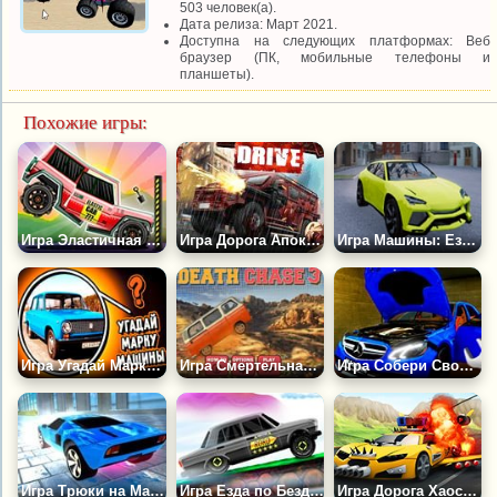
503 человек(а).
Дата релиза: Март 2021.
Доступна на следующих платформах: Веб
браузер (ПК, мобильные телефоны и
планшеты).
Похожие игры:
Игра Эластичная Машина 2
Игра Дорога Апокалипсиса
Игра Машины: Езда по Городу Берлин
Игра Угадай Марку Машины
Игра Смертельная Погоня 3
Игра Собери Свой Мерс 3Д
Игра Трюки на Машинах в Городе 3
Игра Езда по Бездорожью России 2
Игра Дорога Хаоса: Гонки на Боевых Машинах