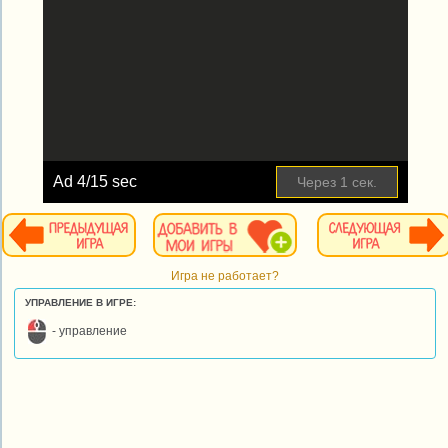
Ad
4
/15 sec
Через
1
сек.
Игра не работает?
УПРАВЛЕНИЕ В ИГРЕ:
- управление