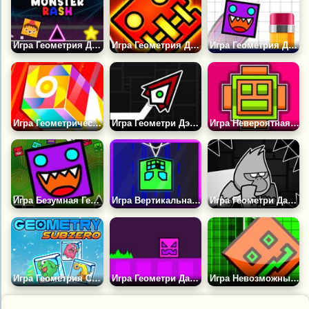
Игра Геометрия Даш: Рывок Монстра
Игра Геометрия Даш: Полная Версия
Игра Геометрия Даш: Прыжки по Тетрадке
Игра Геометрический Рывок
Игра Геометри Дэш: Лава Мод
Игра Невероятная Геометрия Даш
Игра Безумная Геометрия Даш
Игра Вертикальная Геометрия Даш: Полигон Даш
Игра Геометри Даш: Чёрная Горилла
Игра Геометрия Сабзиро
Игра Геометри Даш 2Д: Платформер
Игра Невозможный Рывок