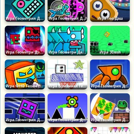
Игра Геометрия Даш: Мистер Дабстеп
Игра Геометрия Даш: Аватар Гейм
Игра Гео Даш
Игра Геометри Дэш Время Путешествий!
Игра Геометри Даш: Супер Бык ФОНК
Игра 3Dash
Игра ФНФ Геометрия Даш
Игра Бумажная Геометрия Даш
Игра Геометрия Даш Паук
Игра Геометрия Даш: Карты Лабиринтов
Игра Геометрия Даш: Мега Бегун
Игра Геометрия Даш Эмоджи