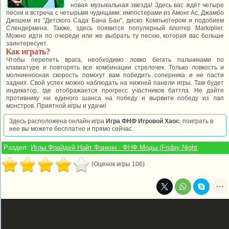
новая музыкальная звезда! Здесь вас ждёт четыре
песни и встреча с четырьмя чудищами: импостерами из Амонг Ас, Джамбо
Джошем из "Детского Сада Бана Бан", диско Компьютером и подобием
Слендермена. Также, здесь появится популярный блоггер Markiplier.
Можно идти по очереди или же выбрать ту песню, которая вас больше
заинтересует.
Как играть?
Чтобы перепеть врага, необходимо ловко бегать пальчиками по
клавиатуре и повторять все комбинации стрелочек. Только ловкость и
молниеносная скорость помогут вам победить соперника и не пасти
задних. Свой успех можно наблюдать на нижней панели игры. Там будет
индикатор, где отображается прогресс участников баттла. Не дайте
противнику ни единого шанса на победу и вырвите победу из лап
монстров. Приятной игры и удачи!
Здесь расположена онлайн игра
Игра ФНФ Игровой Хаос
, поиграть в
нее вы можете бесплатно и прямо сейчас.
Раздел:
Игры Фрайдей Найт Фанкин · ФНФ Моды (Friday Night
(Оценок игры 106)