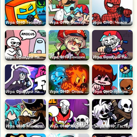
Игра ФНФ Геометрия Даш
Игра ФНФ Фанкерия: Папа Луи
Игра ФНФ: Человек Паук
Игра Фрайдей Найт Фанкин: Амогус
Игра ФНФ Геншин Импакт
Игра Фрайдей Найт Фанкин: Троллфейс
Игра Фрайдей Найт Фанкин: Еееаааооо и Лила
Игра ФНФ: Огонь и Вода
Игра ФНФ против Гёрлфренд
Игра ФНФ Мами, Мику и Бенди поют Мёртвая Надежда
Игра ФНФ Андертейл: Папирус
Игра ФНФ: Гастер