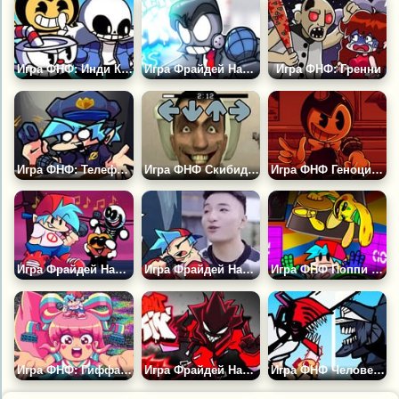
Игра ФНФ: Инди Кросс
Игра Фрайдей Найт Фанкин: Андерс
Игра ФНФ: Гренни
Игра ФНФ: Телефонный Парень ФНАФ
Игра ФНФ Скибиди Туалет Тейковер
Игра ФНФ Геноцид Бенди
Игра Фрайдей Найт Фанкин: Найди Ноты
Игра Фрайдей Найт Фанкин: Супер Айдол
Игра ФНФ Поппи Плейтайм: Кролик Бонзо
Игра ФНФ: Гиффани
Игра Фрайдей Найт Фанкин: Аготи
Игра ФНФ Человек Бензопила против Человека Катаны