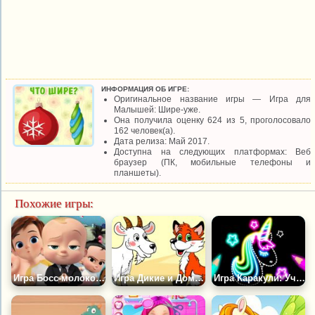
ИНФОРМАЦИЯ ОБ ИГРЕ:
Оригинальное название игры — Игра для
Малышей: Шире-уже.
Она получила оценку 624 из 5, проголосовало
162 человек(а).
Дата релиза: Май 2017.
Доступна на следующих платформах: Веб
браузер (ПК, мобильные телефоны и
планшеты).
Похожие игры:
Игра Босс-молокосос: Найди Пару
Игра Дикие и Домашние Животные
Игра Каракули: Учись Рисовать