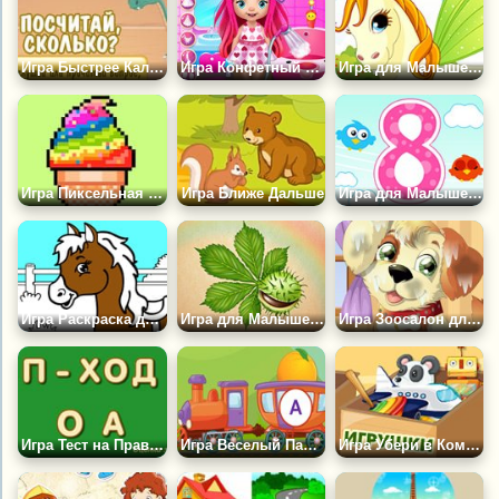
Игра Быстрее Калькулятора: Посчитай Сколько
Игра Конфетный Мир Малышки Беллы
Игра для Малышей: Пони
Игра Пиксельная Раскраска для Малышей
Игра Ближе Дальше
Игра для Малышей: 8 Марта
Игра Раскраска для Малышей: Лошадка
Игра для Малышей: Деревья
Игра Зоосалон для Малышей
Игра Тест на Правописание
Игра Веселый Паровозик
Игра Убери в Комнате