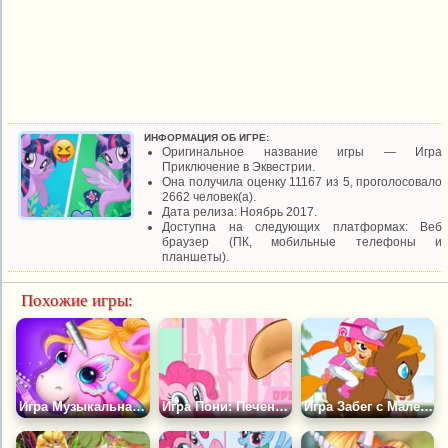
ИНФОРМАЦИЯ ОБ ИГРЕ:
Оригинальное название игры — Игра
Приключение в Эквестрии.
Она получила оценку 11167 из 5, проголосовало
2662 человек(а).
Дата релиза: Ноябрь 2017.
Доступна на следующих платформах: Веб
браузер (ПК, мобильные телефоны и
планшеты).
Похожие игры:
Игра Музыкальная Группа Сестры Пони
Игра Пони: Печенье Удачи
Игра Забег с Маленьким Пони