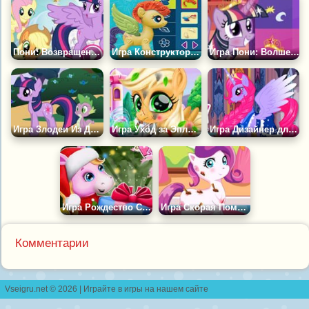
Пони: Возвращение Элементов Магии
Игра Конструктор Май Литл Пони ПОП
Игра Пони: Волшебный Матч
Игра Злодеи Из Долины Мечты
Игра Уход за Эплджек
Игра Дизайнер для Пони
Игра Рождество Сестер Пони
Игра Скорая Помощь для Пони
Комментарии
Vseigru.net © 2026 | Играйте в игры на нашем сайте
контакты
|
правообладателям
|
разработчикам