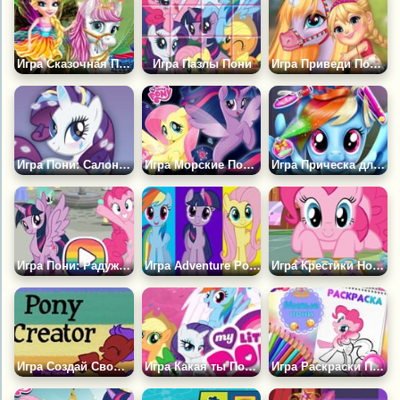
Игра Сказочная Принцесса: Уход за Пони
Игра Пазлы Пони
Игра Приведи Пони в Порядок
Игра Пони: Салон Одежды от Рарити
Игра Морские Пони: Приключения в Эквестрии
Игра Прическа для Радуги Дэш
Игра Пони: Радужное Путешествие
Игра Adventure Ponies
Игра Крестики Нолики с Пинки Пай
Игра Создай Свою Пони 1
Игра Какая ты Пони?
Игра Раскраски Пони