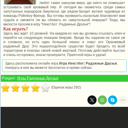
любят такие закоулки мира, где никто не помешает
устраивать свой кровавый пир. И сегодня вы окажетесь среди самых
запутанных коридоров Закулисья, где рядом бродит жуткое чудовище из
команды Рэйнбоу Френдс. Вы готовы проверить насколько благоволит вам
судьба и сможете ли вы сбежать из смертельной ловушки? Тогда, мы
милости просим в игру "Некстбот: Радужные Друзья"!
Как играть?
Здесь вас ждёт 10 уровней. На каждом из них вы должны отыскать ключ и
перейти на следующую локацию бекрумс. Вроде бы задание не такое уж
и сложное, но есть один большой нюанс и зовут его Оранжевый
радужный Друг. Это ящероподобное существо будет бродить по всей
территории в поисках своей новой жертвой. Поэтому действуйте быстро
и очень осторожно, иначе проиграете. Приятной игры и удачи!
Здесь расположена онлайн игра
Игра Некстбот: Радужные Друзья
,
поиграть в нее вы можете бесплатно и прямо сейчас.
Раздел:
Игры Радужные Друзья
(Оценок игры 292)