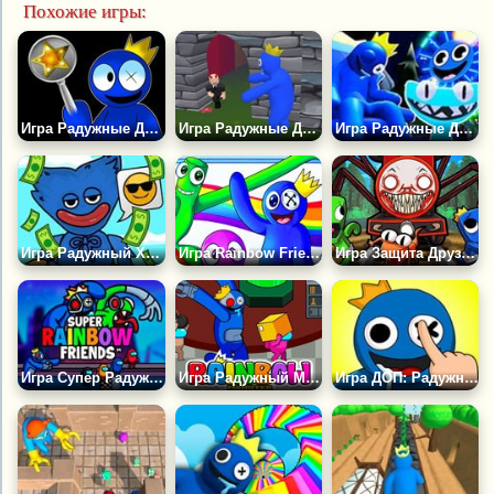
Похожие игры:
Игра Радужные Друзья: Найди Звёзды
Игра Радужные Друзья: Выживание и Прятки
Игра Радужные Друзья И Хаги Ваги: Битва За Куб 3D
Игра Радужный Хаги: Блогер
Игра Rainbow Friends. Страшные Звуки и Музыка
Игра Защита Друзей от Чу Чу Чарльза
Игра Супер Радужные Друзья
Игра Радужный Монстр Ловец Импостеров
Игра ДОП: Радужные Друзья