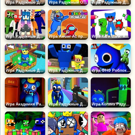
Игра Радужные Друзья Перезагрузка
Игра Радужный Обби
Игра Радужные Друзья и Слендерина
Игра Радужные Друзья: Побег
Игра Амонг Ас против Радужных Друзей
Игра Хаги Ваги: Хайповая Раскраска для Детей
Игра Радужные Друзья на Выживание
Игра Радужные Друзья: Выживший Нубик 3Д
Игра ФНФ Роблокс Радужные Друзья: Синий
Игра Академия Радужный Путь к Радужному Кубу 3D
Игра Радужные Друзья: Выживание
Игра Когама Радужные Друзья