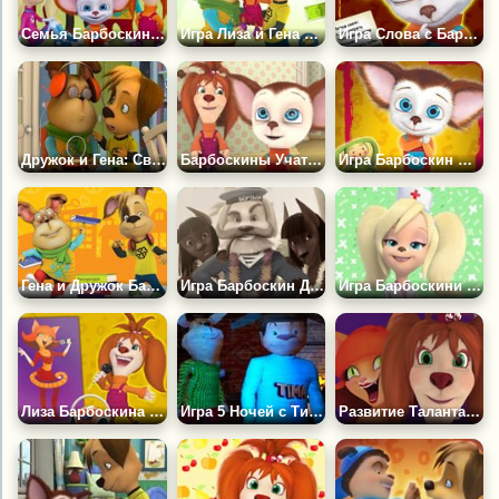
Семья Барбоскиных Пазл
Игра Лиза и Гена Барбоскиных Пазл
Игра Слова с Барбоскиными
Дружок и Гена: Связь с Космосом
Барбоскины Учат Малыша Пазл
Игра Барбоскин Младший - Пазл
Гена и Дружок Барбоскины Пазл
Игра Барбоскин Дедушка Моряк Пазл
Игра Барбоскини у Стоматолога
Лиза Барбоскина Солистка Пазл
Игра 5 Ночей с Тимохой 2: Деревня
Развитие Таланта Лизы Барбоскиной