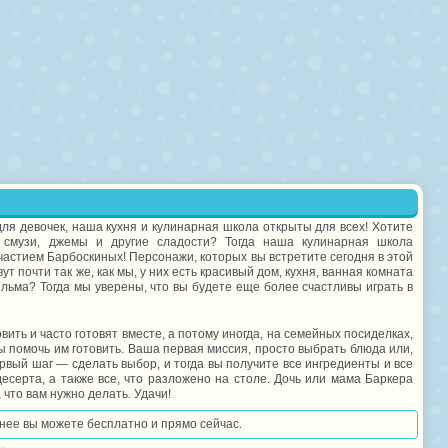
для девочек, наша кухня и кулинарная школа открыты для всех! Хотите
ы, смузи, джемы и другие сладости? Тогда наша кулинарная школа
частием Барбоскиных! Персонажи, которых вы встретите сегодня в этой
ут почти так же, как мы, у них есть красивый дом, кухня, ванная комната
ильма? Тогда мы уверены, что вы будете еще более счастливы играть в
овить и часто готовят вместе, а потому иногда, на семейных посиделках,
бы помочь им готовить. Ваша первая миссия, просто выбрать блюда или,
рвый шаг — сделать выбор, и тогда вы получите все ингредиенты и все
серта, а также все, что разложено на столе. Дочь или мама Баркера
 что вам нужно делать. Удачи!
в нее вы можете бесплатно и прямо сейчас.