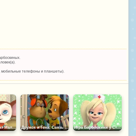
арбоскиных.
ловек(а).
, мобильные телефоны и планшеты).
Барбоскины Учат Малыша Пазл
Дружок и Гена: Связь с Космосом
Игра Барбоскини у Стоматолога