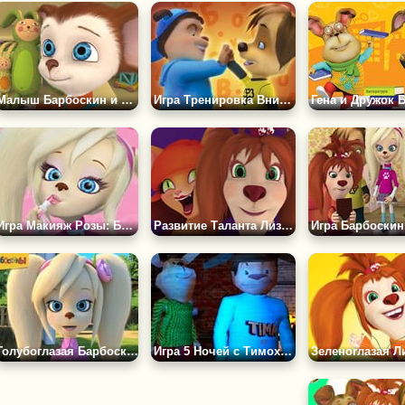
Малыш Барбоскин и Зайка - Пазл
Игра Тренировка Внимания
Игра Макияж Розы: Барбоскины
Развитие Таланта Лизы Барбоскиной
Голубоглазая Барбоскина Роза Пазл
Игра 5 Ночей с Тимохой 2: Деревня