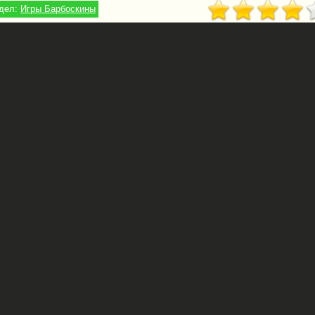
дел:
Игры Барбоскины