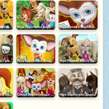
Гена и Дружок Барбоскины Пазл
Игра Переполох Барбоскиных Пазл
Игра Слова с Барбоскиными
Игра Барбоскины Против Лизы Пазл
Игра Барбоскин Младший - Пазл
Игра Первое Место Барбоскиных Пазл
Зеленоглазая Лиза Барбоскина Пазл
Семья Барбоскиных Пазл
Игра Барбоскин Дедушка Моряк Пазл