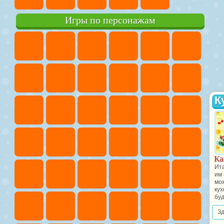
Игры по персонажам
К
Ка
Ита
им 
мож
ку
буд
З