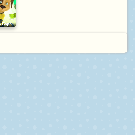
Игра Лиза и Гена Барбоскиных Пазл