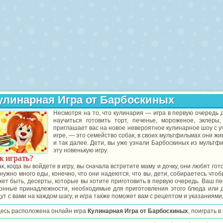
улинарная Игра от Барбоскиных
Несмотря на то, что кулинария — игра в первую очередь 
научиться готовить торт, печенье, мороженое, эклер
приглашает вас на новое невероятное кулинарное шоу с у
игре, — это семейство собак, в своих мультфильмах они жив
и так далее. Дети, вы уже узнали Барбоскиных из мультф
эту новенькую игру.
к играть?
к, когда вы войдете в игру, вы сначала встретите маму и дочку, они любят гот
нужно много еды, конечно, что они надеются, что вы, дети, собираетесь что
ет быть, десерты, которые вы хотите приготовить в первую очередь. Ваш пе
хонные принадлежности, необходимые для приготовления этого блюда или де
ут с вами на каждом шагу, и игра также поможет вам с рецептом и указаниями,
десь расположена онлайн игра
Кулинарная Игра от Барбоскиных
, поиграть 