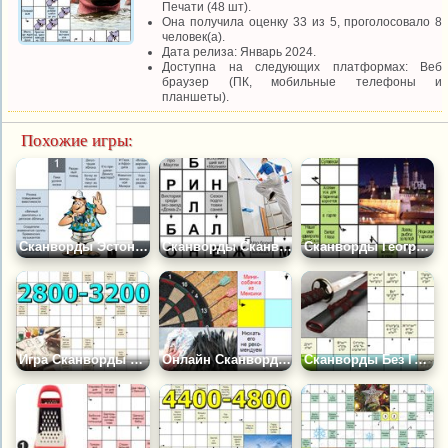
Печати (48 шт).
Она получила оценку 33 из 5, проголосовало 8
человек(а).
Дата релиза: Январь 2024.
Доступна на следующих платформах: Веб
браузер (ПК, мобильные телефоны и
планшеты).
Похожие игры:
Сканворды Эстонские, Американские и Итальянские для Печати (26шт)
Сканворды Сканвордист для Печати (21шт)
Сканворды География России для Печати (33шт)
Игра Сканворды 2800-3200: Разные Темы
Онлайн Сканворды с Картинками (282 шт)
Сканворды Без Гласных: Набор 2 (180 шт)