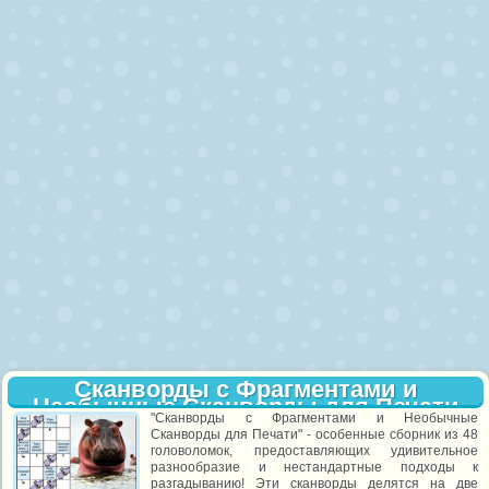
Сканворды с Фрагментами и
Необычные Сканворды для Печати
"Сканворды с Фрагментами и Необычные
(48 шт)
Сканворды для Печати" - особенные сборник из 48
головоломок, предоставляющих удивительное
разнообразие и нестандартные подходы к
разгадыванию! Эти сканворды делятся на две