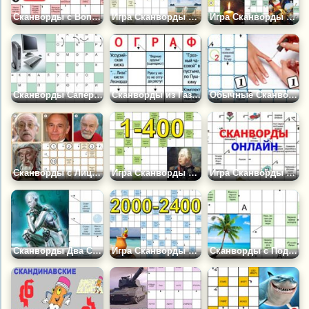
Сканворды с Вопросами (400 шт)
Игра Сканворды 4400-4800: Свежие
Игра Сканворды для Печати на Принтере - Сканкросс (38шт)
Сканворды Сапёр и Перемешанные Буквы для Печати (22шт)
Сканворды из Газеты &quot;Крот&quot; для Печати (36 шт)
Обычные Сканворды для Печати (163шт)
Сканворды с Лицами и Вырезами Для Печати (27шт)
Игра Сканворды 1-400: Первые Шаги
Игра Сканворды на Русском
Сканворды Два Слова, с Цитатами и Ключевыми Словами для Печати
Игра Сканворды 2000-2400: Разного Размера
Сканворды с Подсказками и Перегородками для Печати (14шт)