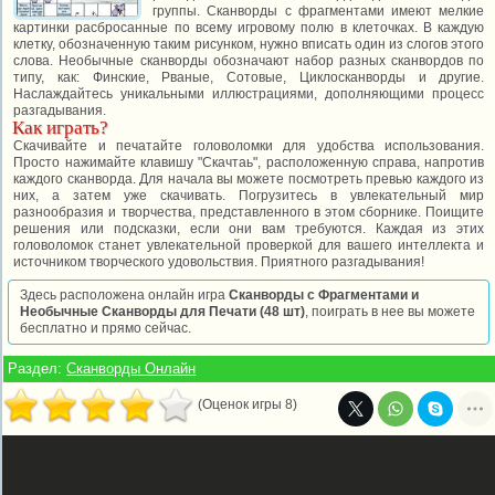
группы. Сканворды с фрагментами имеют мелкие
картинки раcбросанные по всему игровому полю в клеточках. В каждую
клетку, обозначенную таким рисунком, нужно вписать один из слогов этого
слова. Необычные сканворды обозначают набор разных сканвордов по
типу, как: Финские, Рваные, Сотовые, Циклосканворды и другие.
Наслаждайтесь уникальными иллюстрациями, дополняющими процесс
разгадывания.
Как играть?
Скачивайте и печатайте головоломки для удобства использования.
Просто нажимайте клавишу "Скачтаь", расположенную справа, напротив
каждого сканворда. Для начала вы можете посмотреть превью каждого из
них, а затем уже скачивать. Погрузитесь в увлекательный мир
разнообразия и творчества, представленного в этом сборнике. Поищите
решения или подсказки, если они вам требуются. Каждая из этих
головоломок станет увлекательной проверкой для вашего интеллекта и
источником творческого удовольствия. Приятного разгадывания!
Здесь расположена онлайн игра
Сканворды с Фрагментами и
Необычные Сканворды для Печати (48 шт)
, поиграть в нее вы можете
бесплатно и прямо сейчас.
Раздел:
Сканворды Онлайн
(Оценок игры 8)