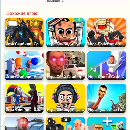
планшеты).
Похожие игры:
Игра Скибиди: Соревнование Титанов
Игра Скибиди Туалет: Make up Salon Playtime
Игра Побег от Агентов: Битва Скибиди
Игра Скибиди: Арена Туалетов с Булавой 3D
Игра Сбей Скибиди Туалет
Игра Джоин Скибиди Клеш 3Д
Игра Слияние: Цифровой Цирк vs Туалет
Игра Скибиди Туалет Плейтайм
Игра Туалетная Голова: Только Вверх по Мемам