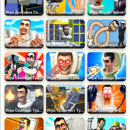
Игра Доставка Скибиди
Игра Скибиди Туалет Файт: Слияние Армии Камераменов
Игра Мердж Тойлет
Игра Скибиди Туалеты в Лабиринте
Игра Снайпер: Убийство Скибиди
Игра Туалетный Монстр с Длинной Шеей
Игра Скибиди Туалет Буйство
Игра Туалет Супергерой: Спасение Города
Игра Скибиди Баттл
Игра Скибиди Туалет Выживание
Игра Краш-тест Туалета Head Derby
Игра Скибиди в Беде 2