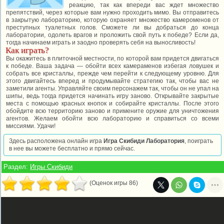
реакцию, так как впереди вас ждет множество
препятствий, через которые вам нужно проходить мимо. Вы отправитесь
в закрытую лабораторию, которую охраняет множество камероменов от
преступных туалетных голов. Сможете ли вы добраться до конца
лаборатории, одолеть врагов и проложить свой путь к победе? Если да,
тогда начинаем играть и заодно проверять себя на выносливость!
Как играть?
Вы окажитесь в плиточной местности, по которой вам придется двигаться
к победе. Ваша задача — обойти всех камераменов избегая ловушек и
собрать все кристаллы, прежде чем перейти к следующему уровню. Для
этого двигайтесь вперед и продумывайте стратегию так, чтобы вас не
заметили агенты. Управляйте своим персонажем так, чтобы он не упал на
шипы, ведь тогда придется начинать игру заново. Открывайте закрытые
места с помощью красных кнопок и собирайте кристаллы. После этого
обойдите всю территорию заново и примените оружие для уничтожения
агентов. Желаем обойти всю лабораторию и справиться со всеми
миссиями. Удачи!
Здесь расположена онлайн игра
Игра Скибиди Лаборатория
, поиграть
в нее вы можете бесплатно и прямо сейчас.
Раздел:
Игры Скибиди
(Оценок игры 86)